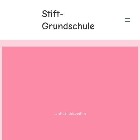
Zum
Inhalt
Stift-
springen
Grundschule
Unterrichtszeiten