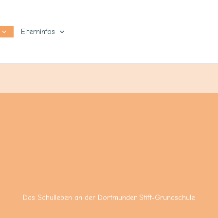
Elterninfos
Das Schulleben an der Dortmunder Stift-Grundschule