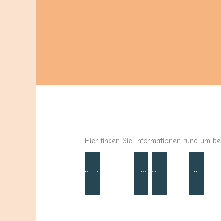
Hier finden Sie Informationen rund um b
DaZ Unterricht
JeKits
Schlaustifte
Elterncaf