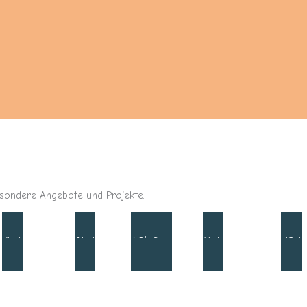
esondere Angebote und Projekte.
é
Kinderkonferenz
Obst-Projekt
AG’s
Goystadion
Mehrsprachigkeit
HSU