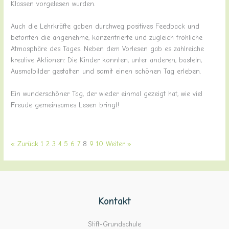
Klassen vorgelesen wurden.
Auch die Lehrkräfte gaben durchweg positives Feedback und
betonten die angenehme, konzentrierte und zugleich fröhliche
Atmosphäre des Tages. Neben dem Vorlesen gab es zahlreiche
kreative Aktionen: Die Kinder konnten, unter anderen, basteln,
Ausmalbilder gestalten und somit einen schönen Tag erleben.
Ein wunderschöner Tag, der wieder einmal gezeigt hat, wie viel
Freude gemeinsames Lesen bringt!
« Zurück
1
2
3
4
5
6
7
8
9
10
Weiter »
Kontakt
Stift-Grundschule