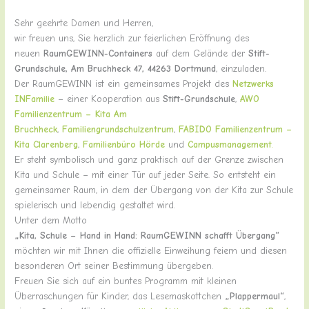
Sehr geehrte Damen und Herren,
wir freuen uns, Sie herzlich zur feierlichen Eröffnung des
neuen
RaumGEWINN-Containers
auf dem Gelände der
Stift-
Grundschule, Am Bruchheck 47, 44263 Dortmund
, einzuladen.
Der RaumGEWINN ist ein gemeinsames Projekt des
Netzwerks
INFamilie
– einer Kooperation aus
Stift-Grundschule
,
AWO
Familienzentrum – Kita Am
Bruchheck
,
Familiengrundschulzentrum
,
FABIDO Familienzentrum –
Kita Clarenberg
,
Familienbüro Hörde
und
Campusmanagement
.
Er steht symbolisch und ganz praktisch auf der Grenze zwischen
Kita und Schule – mit einer Tür auf jeder Seite. So entsteht ein
gemeinsamer Raum, in dem der Übergang von der Kita zur Schule
spielerisch und lebendig gestaltet wird.
Unter dem Motto
„Kita, Schule – Hand in Hand: RaumGEWINN schafft Übergang“
möchten wir mit Ihnen die offizielle Einweihung feiern und diesen
besonderen Ort seiner Bestimmung übergeben.
Freuen Sie sich auf ein buntes Programm mit kleinen
Überraschungen für Kinder, das Lesemaskottchen
„Plappermaul“
,