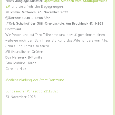
einen
Jonglage-Künstler,
sportliche Aktionen vom StadtSportBund
e.V.
und viele fröhliche Begegnungen.
📅
Termin:
Mittwoch, 26. November 2025
🕥
Uhrzeit:
10:45 – 12:00 Uhr
📍
Ort:
Schulhof der Stift-Grundschule, Am Bruchheck 47, 44263
Dortmund
Wir freuen uns auf Ihre Teilnahme und darauf, gemeinsam einen
weiteren wichtigen Schritt zur Stärkung des Miteinanders von Kita,
Schule und Familie zu feiern.
Mit freundlichen Grüßen
Das Netzwerk INFamilie
Familienbüro Hörde
Caroline Nick
Medieneinladung der Stadt Dortmund
Bundesweiter Vorlesetag 21.11.2025
23. November 2025