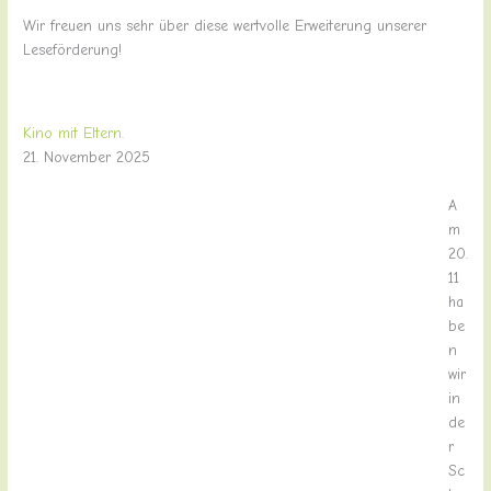
Wir freuen uns sehr über diese wertvolle Erweiterung unserer
Leseförderung!
Kino mit Eltern.
21. November 2025
A
m
20.
11
ha
be
n
wir
in
de
r
Sc