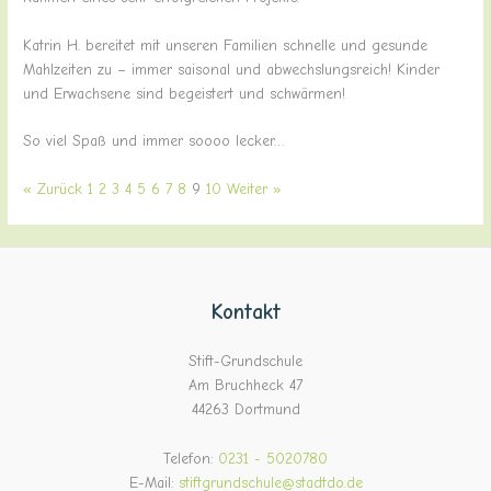
Katrin H. bereitet mit unseren Familien schnelle und gesunde
Mahlzeiten zu – immer saisonal und abwechslungsreich! Kinder
und Erwachsene sind begeistert und schwärmen!
So viel Spaß und immer soooo lecker…
« Zurück
1
2
3
4
5
6
7
8
9
10
Weiter »
Kontakt
Stift-Grundschule
Am Bruchheck 47
44263 Dortmund
Telefon:
0231 - 5020780
E-Mail:
stiftgrundschule@stadtdo.de