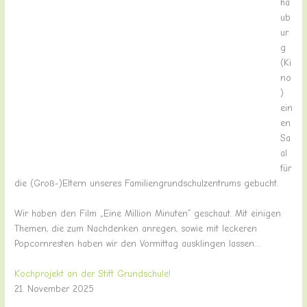
ha
ub
ur
g
(Ki
no
)
ein
en
Sa
al
für
die (Groß-)Eltern unseres Familiengrundschulzentrums gebucht.
Wir haben den Film „Eine Million Minuten“ geschaut. Mit einigen
Themen, die zum Nachdenken anregen, sowie mit leckeren
Popcornresten haben wir den Vormittag ausklingen lassen…
Kochprojekt an der Stift Grundschule!
21. November 2025